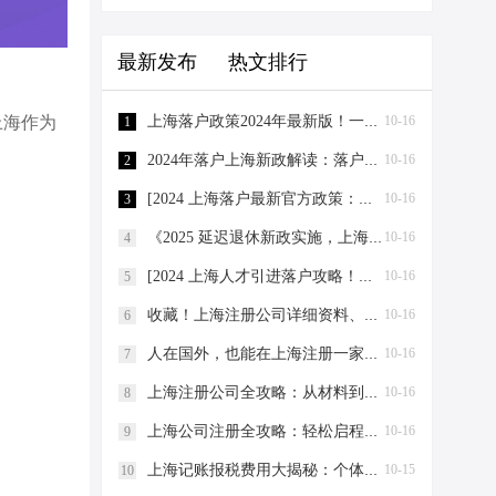
最新发布
热文排行
上海落户政策2024年最新版！一篇文章看懂落户上海的条件！ - 2021上海落户政策解读
10-16
上海作为
1
2024年落户上海新政解读：落户上海有什么好处？一文搞懂！ - 20年上海落户政策
10-16
2
[2024 上海落户最新官方政策：外地人落户上海 5 大类方式汇总！]
10-16
3
《2025 延迟退休新政实施，上海落户政策全面解析！》
10-16
4
[2024 上海人才引进落户攻略！落户全流程解析（附材料清单）]
10-16
5
收藏！上海注册公司详细资料、流程和费用-收藏！上海注册公司详细资料、流程和费用
10-16
6
人在国外，也能在上海注册一家电商公司-人在国外，也能在上海注册一家电商公司
10-16
7
上海注册公司全攻略：从材料到流程，节税技巧大揭秘-上海注册公司需要的材料及流程
10-16
8
上海公司注册全攻略：轻松启程，省钱省心-上海公司注册需要哪些材料
10-16
9
上海记账报税费用大揭秘：个体工商户与有限公司，谁更省钱？-上海记账报税需要多少费用？
10-15
10