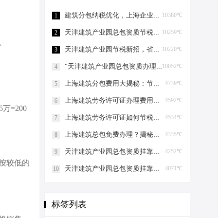
建筑分包纳税优化，上海企业如何“节税”上海建筑分包纳税优化
10380℃
1
天津建筑产业园总包资质节税，妙招连连看！天津建筑产业园总包资质节税优化
10259℃
2
。
天津建筑产业园节税新招，省钱大法好嗨哟！天津建筑产业园总包资质节税优化
10220℃
3
“天津建筑产业园总包资质办理”轻松get，关键步骤大揭秘！天津建筑产业园总包资质办理
10052℃
4
上海建筑分包费用大揭秘：节税攻略与股权布局艺术上海建筑分包有什么费用
4739℃
5
上海建筑劳务许可证办理费用揭秘，省钱有妙招！上海建筑劳务许可证办理费用是多少
4592℃
6
5万=200
上海建筑劳务许可证如何节税上海建筑劳务许可证如何节税
4534℃
7
上海建筑总包免费办理？揭秘节税高招！上海建筑总包免费办理吗？
4335℃
8
天津建筑产业园总包资质挂靠的那些事儿天津建筑产业园总包资质挂靠
4252℃
9
按较低的
天津建筑产业园总包资质挂靠的那些事儿天津建筑产业园总包资质挂靠
4071℃
10
标签列表